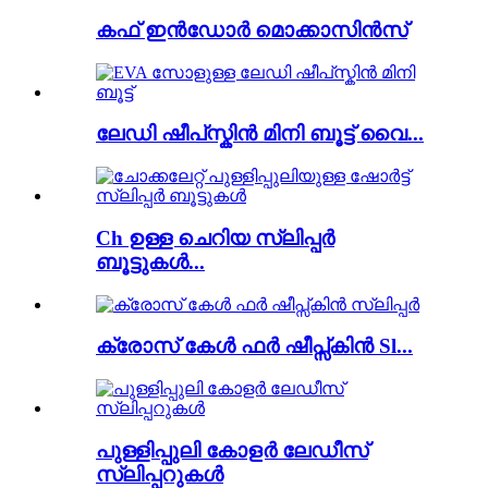
കഫ് ഇൻഡോർ മൊക്കാസിൻസ്
ലേഡി ഷീപ്‌സ്കിൻ മിനി ബൂട്ട് വൈ...
Ch ഉള്ള ചെറിയ സ്ലിപ്പർ
ബൂട്ടുകൾ...
ക്രോസ് കേൾ ഫർ ഷീപ്സ്കിൻ Sl...
പുള്ളിപ്പുലി കോളർ ലേഡീസ്
സ്ലിപ്പറുകൾ