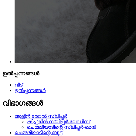
ഉൽപ്പന്നങ്ങൾ
വീട്
ഉൽപ്പന്നങ്ങൾ
വിഭാഗങ്ങൾ
ആട്ടിൻ തോൽ സ്ലിപ്പർ
ഷീപ്സ്കിൻ സ്ലിപ്പർ-ലേഡീസ്
ചെമ്മരിയാടിന്റെ സ്ലിപ്പർ-മെൻ
ചെമ്മരിയാടിന്റെ ബൂട്ട്