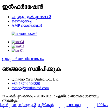
ഇൻഫർമേഷൻ
ചൂടുള്ള ഉൽപ്പന്നങ്ങൾ
സൈറ്റ്മാപ്പ്
AMP മൊബൈൽ
ഇപ്പോൾ അന്വേഷണം
ഞങ്ങളെ സമീപിക്കുക
Qingdao Yirui United Co., Ltd.
+86-13792496880
romeo@yiruiunited.com
© പകർപ്പവകാശം - 2010-2021 : എല്ലാ അവകാശങ്ങളും
നിക്ഷിപ്തം.
ലിയൻ
,
ഷൂസ്
,
ആട്ടിൻ
,
സ്ത്രീകൾ
,
വനിതാ
,
100%