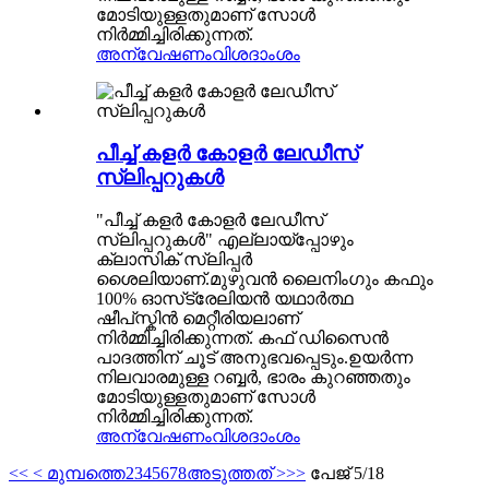
മോടിയുള്ളതുമാണ് സോൾ
നിർമ്മിച്ചിരിക്കുന്നത്.
അന്വേഷണം
വിശദാംശം
പീച്ച് കളർ കോളർ ലേഡീസ്
സ്ലിപ്പറുകൾ
"പീച്ച് കളർ കോളർ ലേഡീസ്
സ്ലിപ്പറുകൾ" എല്ലായ്പ്പോഴും
ക്ലാസിക് സ്ലിപ്പർ
ശൈലിയാണ്.മുഴുവൻ ലൈനിംഗും കഫും
100% ഓസ്‌ട്രേലിയൻ യഥാർത്ഥ
ഷീപ്‌സ്കിൻ മെറ്റീരിയലാണ്
നിർമ്മിച്ചിരിക്കുന്നത്. കഫ് ഡിസൈൻ
പാദത്തിന് ചൂട് അനുഭവപ്പെടും.ഉയർന്ന
നിലവാരമുള്ള റബ്ബർ, ഭാരം കുറഞ്ഞതും
മോടിയുള്ളതുമാണ് സോൾ
നിർമ്മിച്ചിരിക്കുന്നത്.
അന്വേഷണം
വിശദാംശം
<<
< മുമ്പത്തെ
2
3
4
5
6
7
8
അടുത്തത് >
>>
പേജ് 5/18