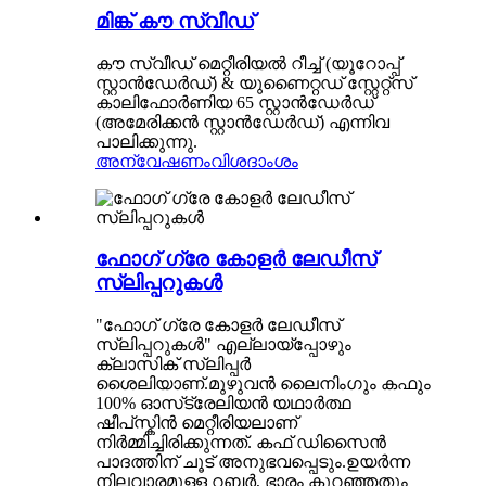
മിങ്ക് കൗ സ്വീഡ്
കൗ സ്വീഡ് മെറ്റീരിയൽ റീച്ച് (യൂറോപ്പ്
സ്റ്റാൻഡേർഡ്) & യുണൈറ്റഡ് സ്റ്റേറ്റ്സ്
കാലിഫോർണിയ 65 സ്റ്റാൻഡേർഡ്
(അമേരിക്കൻ സ്റ്റാൻഡേർഡ്) എന്നിവ
പാലിക്കുന്നു.
അന്വേഷണം
വിശദാംശം
ഫോഗ് ഗ്രേ കോളർ ലേഡീസ്
സ്ലിപ്പറുകൾ
"ഫോഗ് ഗ്രേ കോളർ ലേഡീസ്
സ്ലിപ്പറുകൾ" എല്ലായ്പ്പോഴും
ക്ലാസിക് സ്ലിപ്പർ
ശൈലിയാണ്.മുഴുവൻ ലൈനിംഗും കഫും
100% ഓസ്‌ട്രേലിയൻ യഥാർത്ഥ
ഷീപ്‌സ്കിൻ മെറ്റീരിയലാണ്
നിർമ്മിച്ചിരിക്കുന്നത്. കഫ് ഡിസൈൻ
പാദത്തിന് ചൂട് അനുഭവപ്പെടും.ഉയർന്ന
നിലവാരമുള്ള റബ്ബർ, ഭാരം കുറഞ്ഞതും