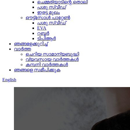
ചെമ്മരിയാടിന്റെ തൊലി
പശു സ്വീഡ്
ഇരട്ട മുഖം
ഔട്ട്‌സോൾ പാറ്റേൺ
പശു സ്വീഡ്
EVA
റബ്ബർ
ടിപിആർ
ഞങ്ങളേക്കുറിച്ച്
വാർത്ത
ചെറിയ സാമാന്യബുദ്ധി
വ്യവസായ വാർത്തകൾ
കമ്പനി വാർത്തകൾ
ഞങ്ങളെ സമീപിക്കുക
English